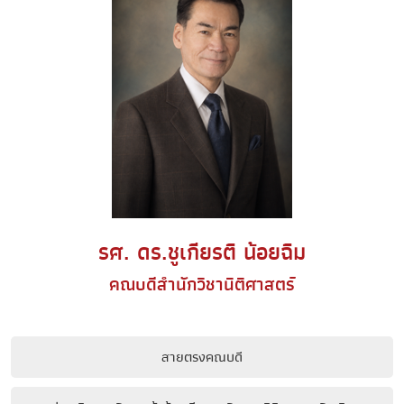
รศ. ดร.ชูเกียรติ น้อยฉิม
คณบดีสำนักวิชานิติศาสตร์
สายตรงคณบดี