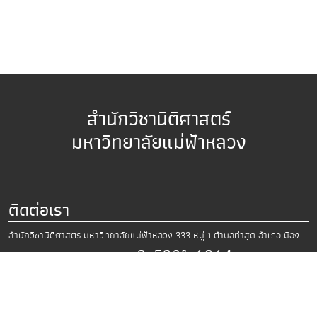
สำนักวิชานิติศาสตร์
มหาวิทยาลัยแม่ฟ้าหลวง
ติดต่อเรา
สำนักวิชานิติศาสตร์ มหาวิทยาลัยแม่ฟ้าหลวง
333 หมู่ 1 ตำบลท่าสุด อำเภอเมือง
0-5391-6864
จังหวัดเชียงราย 57100
โทรศัพท์.
อีเมล:
law@mfu.ac.th