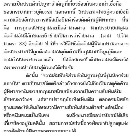
เพราะเป็นประเด็นปัญหาสำคัญที่เกี่ยวข้องกับความน่าเชื่อถือ
ของกระบวนการยุติธรรม นอกจากนี้ ในประเทศไทยคู่ความยังมี
ความเสี่ยงอีกประการหนึ่งเมื่อยื่นคำร้องคัดค้านผู้พิพากษา นั่น
คือ การถูกลงโทษฐานละเมิดอำนาจศาล หากบรรยายเหตุผล
คัดค้านอันมีลักษณะเข้าข่ายเป็นการว่าร้ายศาล (ตาม ป.วิ.พ.
มาตรา 33) อีกด้วย ทำให้การใช้สิทธิคัดค้านผู้พิพากษานอกจาก
ต้องบรรยายให้ถูกต้องตามเหตุคัดค้านที่กฎหมายบัญญัติและ
ตามกำหนดระยะเวลาแล้ว ยังต้องกระทำด้วยความระมัดระวัง
เพราะอาจนำภัยมาสู่ตัวเองได้เช่นกัน
ดังนั้น “ความสัมพันธ์ส่วนตัวในฐานะรุ่นพี่รุ่นน้องร่วม
สถาบัน” ตามที่ทนายจิตตรีกล่าวอ้างอาจยังไม่ถือเป็นเหตุคัดค้าน
ผู้พิพากษาในระบบกฎหมายไทยเนื่องจากเป็นความสัมพันธ์ใน
ลักษณะกว้างๆ แต่หากปรากฏข้อเท็จเพิ่มเติม ตลอดจนมีหลัก
ฐานแสดงให้เห็นชัดเจนว่ามีความสัมพันธ์ส่วนตัวอย่างต่อเนื่อง
หรือสนิมสนมเป็นพิเศษ จนถึงขนาดมีผลประโยชน์ได้เสีย
เกี่ยวข้องอยู่ในคดีนั้น สถานการณ์เช่นนี้อาจพัฒนาไปสู่เหตุแห่ง
การคัดค้านผู้พิพากษาตามกฎหมายได้