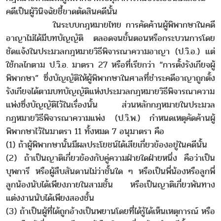
คดีเป็นผู้วินิจฉัยชี้ขาดตัดสินคดีนั้น
ในระบบกฎหมายไทย การคัดค้านผู้พิพากษาในคดี
อาญาไม่ได้มีบทบัญญัติ ตลอดจนขั้นตอนหรือกระบวนการโดย
ชัดแจ้งในประมวลกฎหมายวิธีพิจารณาความอาญา (ป.วิ.อ.) แต่
ใช้กลไกตาม ป.วิ.อ. มาตรา 27 หรือที่เรียกว่า “การตั้งรังเกียจผู้
พิพากษา” ซึ่งบัญญัติให้ผู้พิพากษาในศาลที่ชำระคดีอาญาถูกตั้ง
รังเกียจได้ตามบทบัญญัติแห่งประมวลกฎหมายวิธีพิจารณาความ
แพ่งซึ่งบัญญัติไว้ในเรื่องนั้น ส่วนหลักกฎหมายในประมวล
กฎหมายวิธีพิจารณาความแพ่ง (ป.วิ.พ.) กำหนดเหตุคัดค้านผู้
พิพากษาไว้ในมาตรา 11 ทั้งหมด 7 อนุมาตรา คือ
(1) ถ้าผู้พิพากษานั้นมีผลประโยชน์ได้เสียเกี่ยวข้องอยู่ในคดีนั้น
(2) ถ้าเป็นญาติเกี่ยวข้องกับคู่ความฝ่ายใดฝ่ายหนึ่ง คือว่าเป็น
บุพการี หรือผู้สืบสันดานไม่ว่าชั้นใด ๆ หรือเป็นพี่น้องหรือลูกพี่
ลูกน้องนับได้เพียงภายในสามชั้น หรือเป็นญาติเกี่ยวพันทาง
แต่งงานนับได้เพียงสองชั้น
(3) ถ้าเป็นผู้ที่ได้ถูกอ้างเป็นพยานโดยที่ได้รู้ได้เห็นเหตุการณ์ หรือ