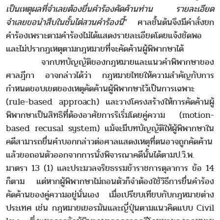
เป็นเหตุผลที่จำเลยต้องยื่นคำร้องคัดค้านท่าน รายละเอียด
จำเลยขอนำสืบในชั้นไต่สวนคำร้องนี้
” ศาลชั้นต้นจึงมีคำสั่งยก
คำร้องเพราะตามคำร้องไม่ได้แสดงรายละเอียดโดยแจ้งชัดพอ
และไม่ปรากฏเหตุตามกฎหมายที่จะคัดค้านผู้พิพากษาได้
จากบทบัญญัติของกฎหมายและแนวคำพิพากษาของ
ศาลฎีกา อาจกล่าวได้ว่า กฎหมายไทยให้ความสำคัญกับการ
กำหนดขอบเขตของเหตุคัดค้านผู้พิพากษาไว้เป็นการเฉพาะ
(rule-based approach) และวางโครงสร้างให้การคัดค้านผู้
พิพากษาเป็นสิทธิที่ต้องอาศัยการริเริ่มโดยคู่ความ (motion-
based recusal system) แม้จะมีบทบัญญัติให้ผู้พิพากษาใน
คดีสามารถยื่นคำบอกกล่าวต่อศาลแสดงเหตุที่ตนอาจถูกคัดค้าน
แล้วขอถอนตัวออกจากการนั่งพิจารณาคดีนั้นได้ตามป.วิ.พ.
มาตรา 13 (1) และประมวลจริยธรรมข้าราชการตุลาการ ข้อ 14
ก็ตาม แต่หากผู้พิพากษาไม่ถอนตัวก็จำต้องใช้วิธีการยื่นคำร้อง
คัดค้านของคู่ความอยู่นั่นเอง เมื่อเปรียบเทียบกับกฎหมายต่าง
ประเทศ เช่น กฎหมายเยอรมันและญี่ปุ่นตามแนวคิดแบบ Civil