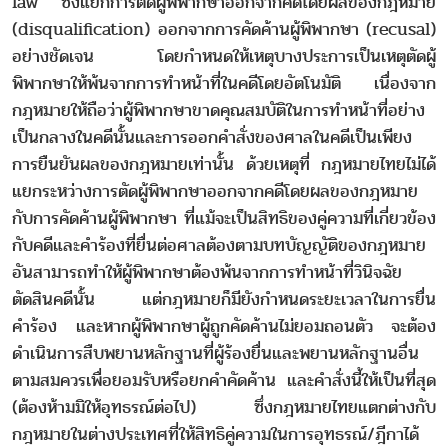
law ซึ่งแยกการตัดผู้พิพากษาออกจากคดีโดยผลของกฎหมาย
(disqualification) ออกจากการคัดค้านผู้พิพากษา (recusal)
อย่างชัดเจน โดยกำหนดให้เหตุบางประการเป็นเหตุตัดผู้
พิพากษาให้พ้นจากการทำหน้าที่ในคดีโดยอัตโนมัติ เนื่องจาก
กฎหมายให้ถือว่าผู้พิพากษาขาดคุณสมบัติในการทำหน้าที่อย่าง
เป็นกลางในคดีนั้นและการออกคำสั่งของศาลในคดีเป็นเพียง
การยืนยันผลของกฎหมายเท่านั้น ด้วยเหตุที่ กฎหมายไทยไม่ได้
แยกระหว่างการตัดผู้พิพากษาออกจากคดีโดยผลของกฎหมาย
กับการคัดค้านผู้พิพากษา ที่แม้จะเป็นสิทธิของคู่ความที่เกี่ยวข้อง
กับคดีและคำร้องที่ยื่นต่อศาลต้องตามบทบัญญัติของกฎหมาย
อันสามารถทำให้ผู้พิพากษาต้องพ้นจากการทำหน้าที่วินิจฉัย
ตัดสินคดีนั้น แต่กฎหมายก็มียังกำหนดระยะเวลาในการยื่น
คำร้อง และหากผู้พิพากษาผู้ถูกคัดค้านไม่ยอมถอนตัว จะต้อง
ดำเนินการสืบพยานหลักฐานที่ผู้ร้องยื่นและพยานหลักฐานอื่น
ตามสมควรเพื่อยอมรับหรือยกคำคัดค้าน และคำสั่งนี้ให้เป็นที่สุด
(ต้องห้ามมิให้อุทธรณ์ต่อไป) ซึ่งกฎหมายไทยแตกต่างกับ
กฎหมายในต่างประเทศที่ให้สิทธิคู่ความในการอุทธรณ์/ฎีกาได้