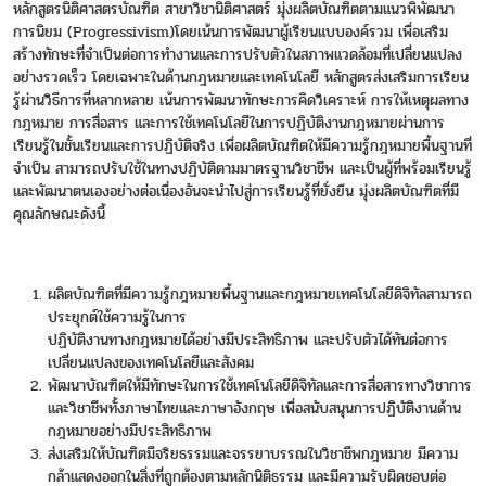
หลักสูตรนิติศาสตรบัณฑิต สาขาวิชานิติศาสตร์ มุ่งผลิตบัณฑิตตามแนวพิพัฒนา
การนิยม (Progressivism)โดยเน้นการพัฒนาผู้เรียนแบบองค์รวม เพื่อเสริม
สร้างทักษะที่จําเป็นต่อการทํางานและการปรับตัวในสภาพแวดล้อมที่เปลี่ยนแปลง
อย่างรวดเร็ว โดยเฉพาะในด้านกฎหมายและเทคโนโลยี หลักสูตรส่งเสริมการเรียน
รู้ผ่านวิธีการที่หลากหลาย เน้นการพัฒนาทักษะการคิดวิเคราะห์ การให้เหตุผลทาง
กฎหมาย การสื่อสาร และการใช้เทคโนโลยีในการปฏิบัติงานกฎหมายผ่านการ
เรียนรู้ในชั้นเรียนและการปฏิบัติจริง เพื่อผลิตบัณฑิตให้มีความรู้กฎหมายพื้นฐานที่
จําเป็น สามารถปรับใช้ในทางปฏิบัติตามมาตรฐานวิชาชีพ และเป็นผู้ที่พร้อมเรียนรู้
และพัฒนาตนเองอย่างต่อเนื่องอันจะนําไปสู่การเรียนรู้ที่ยั่งยืน มุ่งผลิตบัณฑิตที่มี
คุณลักษณะดังนี้
ผลิตบัณฑิตที่มีความรู้กฎหมายพื้นฐานและกฎหมายเทคโนโลยีดิจิทัลสามารถ
ประยุกต์ใช้ความรู้ในการ
ปฏิบัติงานทางกฎหมายได้อย่างมีประสิทธิภาพ และปรับตัวได้ทันต่อการ
เปลี่ยนแปลงของเทคโนโลยีและสังคม
พัฒนาบัณฑิตให้มีทักษะในการใช้เทคโนโลยีดิจิทัลและการสื่อสารทางวิชาการ
และวิชาชีพทั้งภาษาไทยและภาษาอังกฤษ เพื่อสนับสนุนการปฏิบัติงานด้าน
กฎหมายอย่างมีประสิทธิภาพ
ส่งเสริมให้บัณฑิตมีจริยธรรมและจรรยาบรรณในวิชาชีพกฎหมาย มีความ
กล้าแสดงออกในสิ่งที่ถูกต้องตามหลักนิติธรรม และมีความรับผิดชอบต่อ