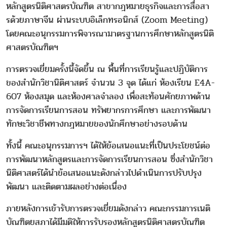
หลักสูตรนิติ
ศาสตรบัณฑิต สาขากฎหมายธุรกิจและการสื่
อสา
รด้วยภาษาจีน ผ่านระบบอิเล็กทรอนิกส์ (Zoom Meeting)
โดยคณะอนุกรรมการพิ
จารณามาตรฐานการศึกษาหลักสูตรนิ
ติ
ศาสตรบัณฑิตฯ
การตรวจเยี่ยมครั้งนี้จัดขึ้น ณ พื้นที่การเรียนรู้และปฏิบัติ
การ
ของสำนักวิชานิติศาสตร์ จำนวน 3 จุด ได้แก่ ห้องเรียน E4A-
607 ห้องสมุด และห้องศาลจำลอง เพื่อสะท้อนศักยภาพด้าน
การจั
ดการเรียนการสอน ทรัพยากรการศึกษา และการพัฒนา
ทักษะวิชาชี
พทางกฎหมายของนักศึกษาอย่
างรอบด้าน
ทั้งนี้ คณะอนุกรรมการฯ ได้ให้ข้อเสนอแนะที่เป็
นประโยชน์ต่อ
การพัฒนาหลักสู
ตรและการจัดการเรียนการสอน ซึ่งสำนักวิชา
นิติศาสตร์ได้นำข้
อเสนอแนะดังกล่าวไปดำเนินการปรั
บปรุง
พัฒนา และติดตามผลอย่างต่อเนื่อง
ภายหลังการเข้ารับการตรวจเยี่
ยมดังกล่าว คณะกรรมการเนติ
บัณฑิตยสภาได้มี
มติให้การรับรองหลักสูตรนิติ
ศาสตรบัณฑิต