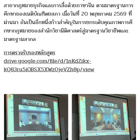
สาขากฎหมายธุรกิจและการสื่อด้
วยภาษาจีน ตามมาตรฐานการ
ศึกษาของเนติบัณฑิ
ตยสภา เมื่อวันที่ 20 พฤษภาคม 2569 ที่
ผ่านมา อันเป็นอีกหนึ่งก้าวสำคั
ญในการยกระดับคุณภาพการศึ
กษากฎหมายของสำนักวิชานิติ
ศาสตร์สู่มาตรฐานวิชาชี
พและ
มาตรฐานสากล
การตรวจรับรองหลักสูตร
drive.google.com/file/d/1nKdZikx-
kQ83ru5iOBSX5XWzOjeVZh8p/view