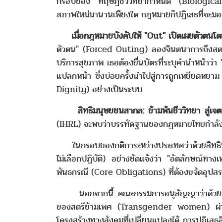
กรอบของ "ทฤษฎีชีววิทยากำหนด" (Biological De
สภาพใหม่มานานเพียงใด กฎหมายก็ปฏิเสธที่จะมองเ
­­­ เมื่อกฎหมายบังคับให้ "Out" เปิดเผยตัวตน
ตัวตน" (Forced Outing) ลองจินตนาการถึงสตรีข
บริการสุขภาพ เธอต้องยื่นบัตรที่ระบุคำนำหน้า
แปลกหน้า ซึ่งบ่อยครั้งนำไปสู่การถูกเหยียดหยาม
Dignity) อย่างเป็นระบบ
­­­ สิทธิมนุษยชนสากล: ข้ามพ้นชีววิทยา สู่
(IHRL) จะพบว่าบรรทัดฐานของกฎหมายไทยกำลังข
­­­
ในกรอบของกติการะหว่างประเทศว่าด้วยสิ
ไม่เลือกปฏิบัติ) อย่างชัดแจ้งว่า "อัตลักษณ์ท
พันธกรณี (Core Obligations) ที่ต้องขจัดอุปสร
­­­
นอกจากนี้ คณะกรรมการอนุสัญญาว่าด้วยก
ของสตรีข้ามเพศ (Transgender women) ผ่าน
โครงสร้างทางสังคมที่เปลี่ยนแปลงได้ การปฏิ