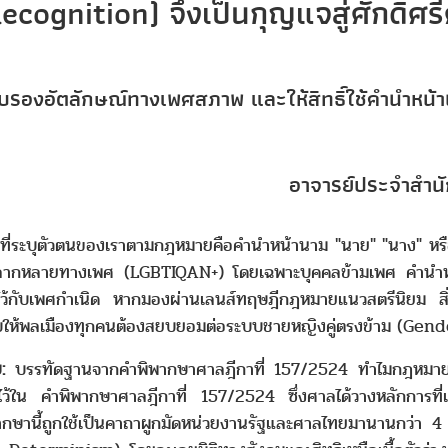
ognition) จึงเป็นกุญแจสู่ศักดิ์ศร
บรองอัตลักษณ์ทางเพศสภาพ และให้สิทธิ์ใช้คำนำหน้
อาจารย์ประจำสำนัก
่ระบุตัวตนของเราตามกฎหมายคือคำนำหน้านาม "นาย" "นาง" หรือ
ความหลากหลายทางเพศ (LGBTIQAN+) โดยเฉพาะบุคคลข้ามเพศ คำนำหน้
ว้กับเพศกำเนิด หากมองผ่านเลนส์ทฤษฎีกฎหมายแนวสตรีนิยม สิ่งนี
บให้พลเมืองทุกคนต้องสยบยอมต่อระบบชายหญิงคู่ตรงข้าม (Gender 
:
บรรทัดฐานจากคำพิพากษาศาลฎีกาที่ 157/2524 ทำไมกฎหมายไทย
งไว้ใน คำพิพากษาศาลฎีกาที่ 157/2524 ซึ่งศาลได้วางหลักการที่
กษานี้ถูกใช้เป็นคาถาผูกมัดหน่วยงานรัฐและศาลไทยมานานกว่า 4 ทศว