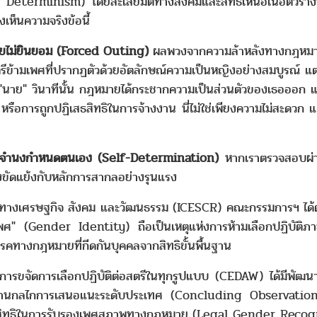
terminism) โดยละเลยมิติทางสังคมและสิทธิเหนือเนื้อตัวร่างก
ห็นความจริงข้อนี้
โดยไม่ยินยอม (Forced Outing)
ผลพวงจากความล้าหลังทางกฎหมาย นำ
้ามเพศที่ปรากฏตัวด้วยอัตลักษณ์ความเป็นหญิงอย่างสมบูรณ์ แต่เ
ว่า "นาย" วินาทีนั้น กฎหมายได้กระชากความเป็นส่วนตัวของเธอออ
 หรือการถูกปฏิเสธสิทธิในการจ้างงาน นี่ไม่ใช่เพียงความไม่สะดว
เจตจำนงกำหนดตนเอง (Self-Determination)
หากเราตรวจสอบผ่า
ัดแย้งกับหลักการสากลอย่างรุนแรง
ทธิทางเศรษฐกิจ สังคม และวัฒนธรรม (ICESCR) คณะกรรมการฯ ไ
างเพศ" (Gender Identity) ถือเป็นเหตุแห่งการห้ามเลือกปฏิบัติ
รคทางกฎหมายที่กีดกันบุคคลจากสิทธิขั้นพื้นฐาน
ารขจัดการเลือกปฏิบัติต่อสตรีในทุกรูปแบบ (CEDAW) ได้มีพัฒ
กลไกการเสนอแนะระดับประเทศ (Concluding Observations) 
เสธสิทธิในการรับรองเพศสภาพทางกฎหมาย (Legal Gender Recog