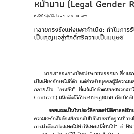
หน้านาม (Legal Gender Rec
หมวดหมู่ข่าว: law-more for law
ทลายกรงขังแห่งเพศกำเนิด: ทำไมการรั
เป็นกุญแจสู่ศักดิ์ศรีความเป็นมนุษย์
­­­
หากเราลองกางบัตรประชาชนออกมา สิ่งแรกที
เป็นเพียงอักษรไม่กี่ตัว แต่สำหรับบุคคลผู้มี
กลายเป็น "กรงขัง" ที่แช่แข็งตัวตนของพวกเขาไ
Contract) ผนึกติดไว้กับระบบกฎหมาย เพื่อบังคั
­­­ รอยแผลเป็นในประวัติศาสตร์นิติศาสตร์ไทย
ความชะงักงันต้องย้อนกลับไปถึงบรรทัดฐานที่วา
การผ่าตัดแปลงเพศไม่ทำให้เพศเปลี่ยนไป” คำพิพา