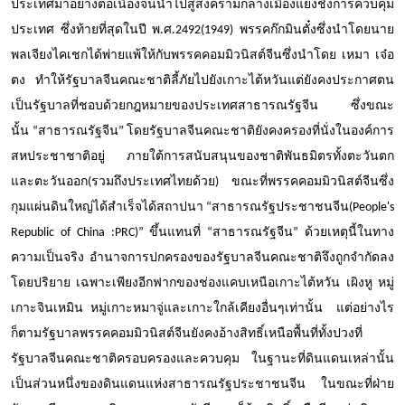
ประเทศมาอย่างต่อเนื่องจนนำไปสู่สงครามกลางเมืองแย่งชิงการควบคุม
ประเทศ ซึ่งท้ายที่สุดในปี พ.ศ.
2492
(1949) พรรคก๊กมินตั๋งซึ่งนำโดยนาย
พลเจียงไคเชกได้พ่ายแพ้ให้กับพรรคคอมมิวนิสต์จีนซึ่งนำโดย เหมา เจ๋อ
ตง ทำให้รัฐบาลจีนคณะชาติลี้ภัยไปยังเกาะไต้หวันแต่ยังคงประกาศตน
เป็นรัฐบาลที่ชอบด้วยกฎหมายของประเทศสาธารณรัฐจีน ซึ่งขณะ
นั้น
“
สาธารณรัฐจีน
”
โดยรัฐบาลจีนคณะชาติยังคงครองที่นั่งในองค์การ
สหประชาชาติอยู่ ภายใต้การสนับสนุนของชาติพันธมิตรทั้งตะวันตก
และตะวันออก(รวมถึงประเทศไทยด้วย) ขณะที่พรรคคอมมิวนิสต์จีนซึ่ง
กุมแผ่นดินใหญ่ได้สำเร็จได้สถาปนา
“
สาธารณรัฐประชาชนจีน
(
People's
Republic of China :PRC)”
ขึ้นแทนที่
“
สาธารณรัฐจีน
”
ด้วยเหตุนี้ในทาง
ความเป็นจริง อำนาจการปกครองของรัฐบาลจีนคณะชาติจึงถูกจำกัดลง
โดยปริยาย เฉพาะเพียงอีกฟากของช่องแคบเหนือเกาะไต้หวัน เผิงหู หมู่
เกาะจินเหมิน หมู่เกาะหมาจู่และเกาะใกล้เคียงอื่นๆเท่านั้น แต่อย่างไร
ก็ตามรัฐบาลพรรคคอมมิวนิสต์จีนยังคงอ้างสิทธิ์เหนือพื้นที่ทั้งปวงที่
รัฐบาลจีนคณะชาติครอบครองและควบคุม ในฐานะที่ดินแดนเหล่านั้น
เป็นส่วนหนึ่งของดินแดนแห่งสาธารณรัฐประชาชนจีน ในขณะที่ฝ่าย