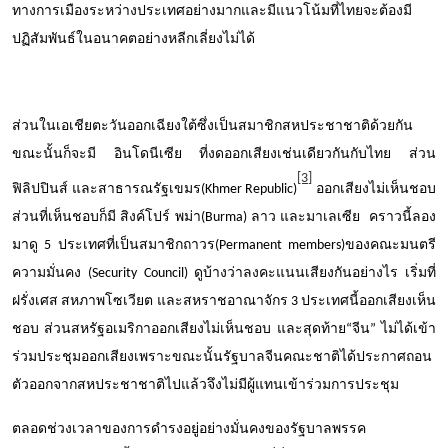
ทางการเมืองระหว่างประเทศอย่างมากและมีแนวโน้มที่ไทยจะต้องมี
ปฏิสัมพันธ์ในอนาคตอย่างหลีกเลี่ยงไม่ได้
ส่วนในเอเชียตะวันออกเฉียงใต้ซึ่งเป็นสมาชิกสหประชาชาติด้วยกัน
ขณะนั้นก็จะมี อินโดนีเซีย ที่งดออกเสียงเช่นเดียวกันกับไทย ส่วน
[3]
ฟิลิปปินส์ และสาธารณรัฐเขมร(
Khmer Republic
)
ออกเสียงไม่เห็นชอบ
ส่วนที่เห็นชอบก็มี สิงค์โปร์ พม่า(
Burma
) ลาว และมาเลเซีย คราวนี้ลอง
มาดู
5
ประเทศที่เป็นสมาชิกถาวร(
Permanent members
)ของคณะมนตรี
ความมั่นคง (
Security Council
) ดูบ้างว่าลงคะแนนเสียงกันอย่างไร เริ่มที่
ฝรั่งเศส สหภาพโซเวียต และสหราชอาณาจักร
3
ประเทศนี้ออกเสียงเห็น
ชอบ ส่วนสหรัฐอเมริกาออกเสียงไม่เห็นชอบ และสุดท้าย
“
จีน
”
ไม่ได้เข้า
ร่วมประชุมออกเสียงเพราะขณะนั้นรัฐบาลจีนคณะชาติได้ประกาศถอน
ตัวออกจากสหประชาชาติไปแล้วจึงไม่มีผู้แทนเข้าร่วมการประชุม
ตลอดช่วงเวลาของการดำรงอยู่อย่างมั่นคงของรัฐบาลพรรค