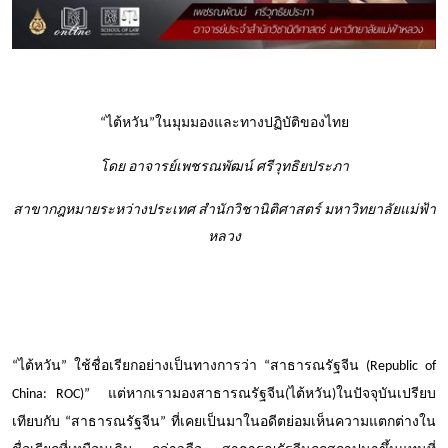
“
ไต้หวัน
”
ในมุมมองและทางปฏิบัติของไทย
โดย อาจารย์เพชรณพัฒน์ ศรีวุทธิยประภา
สาขากฎหมายระหว่างประเทศ สำนักวิชานิติศาสตร์ มหาวิทยาลัยแม่ฟ้า
หลวง
“
ไต้หวัน
”
ใช้ชื่อเรียกอย่างเป็นทางการว่า
“
สาธารณรัฐจีน (
Republic of
China: ROC
)
”
แต่หากเรามองสาธารณรัฐจีน(ไต้หวัน)ในปัจจุบันเปรียบ
เทียบกับ
“
สาธารณรัฐจีน
”
ที่เคยเป็นมาในอดีตย่อมเห็นความแตกต่างใน