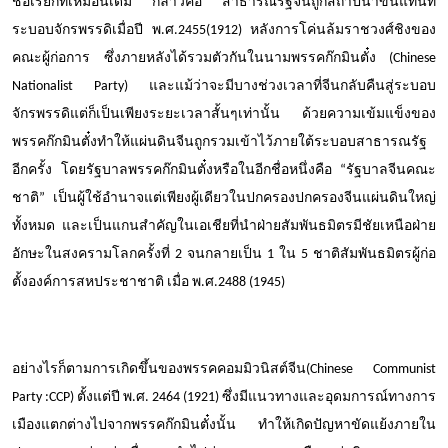
ชื่อเรียกที่เหมือนเดิม กล่าวคือ สาธารณรัฐจีนถูกสถาปนาขึ้นแทนที่
ระบอบจักรพรรดิเมื่อปี พ.ศ.
2455
(
1912
) หลังการโค่นล้มราชวงศ์ชิงของ
คณะผู้ก่อการ ซึ่งภายหลังได้รวมตัวกันในนามพรรคก๊กมินตั๋ง (
Chinese
Nationalist Party)
และแม้ว่าจะมีบางช่วงเวลาที่จีนกลับคืนสู่ระบอบ
จักรพรรดิแต่ก็เป็นเพียงระยะเวลาสั้นๆเท่านั้น ด้วยความเข้มแข็งของ
พรรคก๊กมินตั๋งทำให้แผ่นดินจีนถูกรวมเข้าไว้ภายใต้ระบอบสาธารณรัฐ
อีกครั้ง โดยรัฐบาลพรรคก๊กมินตั๋งหรือในอีกชื่อหนึ่งคือ
“
รัฐบาลจีนคณะ
ชาติ
”
เป็นผู้ใช้อำนาจแต่เพียงผู้เดียวในปกครองปกครองจีนแผ่นดินใหญ่
ทั้งหมด และเป็นแกนสำคัญในเอเชียที่นำฝ่ายสัมพันธมิตรมีชัยเหนือฝ่าย
อักษะในสงครามโลกครั้งที่
2
จนกลายเป็น
1
ใน
5
ชาติสัมพันธมิตรผู้ก่อ
ตั้งองค์การสหประชาชาติ เมื่อ พ.ศ.
2488
(
1945
)
อย่างไรก็ตามการเกิดขึ้นของพรรคคอมมิวนิสต์จีน(
Chinese Communist
Party :CCP
) ตั้งแต่ปี พ.ศ.
2464
(
1921
) ซึ่งมีแนวทางและอุดมการณ์ทางการ
เมืองแตกต่างไปจากพรรคก๊กมินตั๋งนั้น ทำให้เกิดปัญหาขัดแย้งภายใน