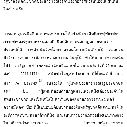
รัฐบาลจีนคณะชาติของสาธารณรัฐจีนเองก็อ้างสิทธิ์เหนือจีนแผ่นดิน
ใหญ่เช่นกัน
การควบคุมเหนือดินแดนของประเทศได้อย่างมีประสิทธิภาพ(
effective
control
)ของรัฐบาลพรรคคอมมิวนิสต์จีนตามหลักกฎหมายระหว่าง
ประเทศก็ดี การดำเนินวิเทโศบายตามนโยบายจีนเดียวก็ดี ตลอดจน
ปัจจัยทางด้านการเมืองระหว่างประเทศอื่นๆก็ดี ทำให้นานาประเทศหัน
ไปรับรองรัฐบาลพรรคคอมมิวนิสต์จีนมากขึ้น จนกระทั่งวันที่ 25 ตุลาคม
พ.ศ. 2514(
1971
) สมัชชาใหญ่สหประชาชาติได้ลงมติเสียงข้าง
[1]
มาก
76
ประเทศ
รับรองให้
“
ผู้แทนของสาธารณรัฐประชาชน
จีน
”
เป็น
“
ผู้แทนที่ชอบด้วยกฎหมายเพียงหนึ่งเดียวของจีนใน
สหประชาชาติและเป็นหนึ่งในห้าที่นั่งของสมาชิกถาวรคณะมนตรี
ความมั่นคง
”
ข้อมตินี้เป็นอันยุติบทบาทของผู้แทนรัฐบาลจีนคณะชาติใน
องค์การสหประชาชาติทุกที่นั่ง และเป็นการปรากฏตัวอย่างเป็นทางการ
ในเวทีระหว่างประเทศของ
“
สาธารณรัฐประชาชน