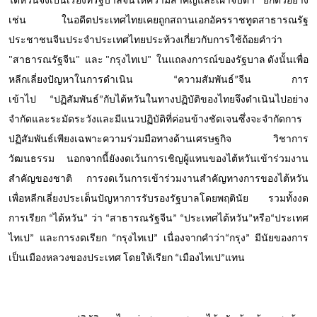
ไต้หวันจึงเป็นเรื่องที่รัฐบาลจีนให้ความสำคัญและเฝ้าจับตา ยกตัวอย่าง
เช่น ในอดีตประเทศไทยเคยถูกสถานเอกอัครราชทูตสาธารณรัฐ
ประชาชนจีนประจำประเทศไทยประท้วงเกี่ยวกับการใช้ถ้อยคำว่า
"สาธารณรัฐจีน" และ "กรุงไทเป" ในแถลงการณ์ของรัฐบาล ดังนั้นเพื่อ
หลีกเลี่ยงปัญหาในการดำเนิน
“
ความสัมพันธ์
”
จีน การ
เข้าไป
“
ปฏิสัมพันธ์
”
กับไต้หวันในทางปฏิบัติของไทยจึงดำเนินไปอย่าง
จำกัดและระมัดระวังและมีแนวปฏิบัติที่ค่อนข้างชัดเจนซึ่งจะจำกัดการ
ปฏิสัมพันธ์เพียงเฉพาะความร่วมมือทางด้านเศรษฐกิจ วิชาการ
วัฒนธรรม นอกจากนี้ยังงดเว้นการเชิญผู้แทนของไต้หวันเข้าร่วมงาน
สำคัญของชาติ การงดเว้นการเข้าร่วมงานสำคัญทางการของไต้หวัน
เพื่อหลีกเลี่ยงประเด็นปัญหาการรับรองรัฐบาลโดยพฤตินัย รวมทั้งงด
การเรียก
“
ไต้หวัน
”
ว่า
“
สาธารณรัฐจีน
” “
ประเทศไต้หวัน
”
หรือ
“
ประเทศ
ไทเป
”
และการงดเรียก
“
กรุงไทเป
”
เนื่องจากคำว่า
“
กรุง
”
มีนัยของการ
เป็นเมืองหลวงของประเทศ โดยให้เรียก
“
เมืองไทเป
”
แทน