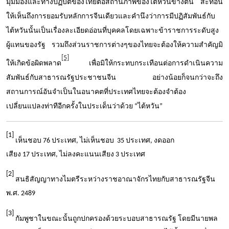
มุมมองและทางปฏิบัติของไทยต่อสถานภาพของไต้หวันข้างต้น สะท้อน
ให้เห็นถึงการยอมรับหลักการจีนเดียวและคำนึงว่าการมีปฏิสัมพันธ์กับ
ไต้หวันนั้นเป็นเรื่องละเอียดอ่อนที่บุคคลโดยเฉพาะข้าราชการระดับสูง
ผู้แทนของรัฐ รวมถึงส่วนราชการต่างๆของไทยจะต้องให้ความสำคัญมิ
[5]
ให้เกิดข้อผิดพลาด
เพื่อมิให้กระทบกระเทือนต่อการดำเนินความ
สัมพันธ์กับสาธารณรัฐประชาชนจีน อย่างน้อยก็จนกว่าจะถึง
สถานการณ์อันจำเป็นในอนาคตที่ประเทศไทยจะต้องจำต้อง
เปลี่ยนแปลงท่าทีอีกครั้งในประเด็นว่าด้วย
“
ไต้หวัน
”
[1]
เห็นชอบ
76
ประเทศ
,
ไม่เห็นชอบ
35
ประเทศ
,
งดออก
เสียง
17
ประเทศ
,
ไม่ลงคะแนนเสียง
3
ประเทศ
[2]
สนธิสัญญาทางไมตรีระหว่างราชอาณาจักรไทยกับสาธารณรัฐจีน
พ.ศ.
2489
[3]
กัมพูชาในขณะนั้นถูกปกครองด้วยระบอบสาธารณรัฐ โดยมีนายพล