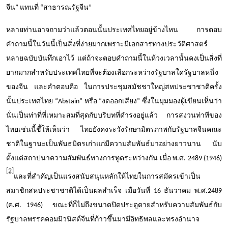
จีน
”
แทนที่
“
สาธารณรัฐจีน
”
หลายท่านอาจถามว่าแล้วตอนนั้นประเทศไทยอยู่ข้างไหน การตอบ
คำถามนี้ในวันนี้เป็นสิ่งที่ง่ายมากเพราะมีเอกสารทางประวัติศาสตร์
หลายฉบับบันทึกเอาไว้ แต่ถ้าจะตอบคำถามนี้ในห้วงเวลานั้นคงเป็นสิ่งที่
ยากมากสำหรับประเทศไทยที่จะต้องเลือกระหว่างรัฐบาลใดรัฐบาลหนึ่ง
ของจีน และคำตอบคือ ในการประชุมสมัชชาใหญ่สหประชาชาติครั้ง
นั้นประเทศไทย
“Abstain”
หรือ
“
งดออกเสียง
”
ซึ่งในมุมมองผู้เขียนเห็นว่า
นั่นเป็นท่าที่ที่เหมาะสมที่สุดกับบริบทที่ดำรงอยู่แล้ว การสงวนท่าทีของ
ไทยเช่นนี้ชี้ให้เห็นว่า ไทยยังคงระวังรักษามิตรภาพกับรัฐบาลจีนคณะ
ชาติในฐานะเป็นพันธมิตรเก่าแก่มีความสัมพันธ์มาอย่างยาวนาน นับ
ตั้งแต่สถาปนาความสัมพันธ์ทางการทูตระหว่างกัน เมื่อ พ.ศ.
2489
(
1946
)
[2]
และที่สำคัญเป็นแรงสนับสนุนหลักให้ไทยในการสมัครเข้าเป็น
สมาชิกสหประชาชาติได้เป็นผลสำเร็จ เมื่อวันที่ 16 ธันวาคม พ.ศ.2489
(ค.ศ. 1946) ขณะที่ก็ไม่ถึงขนาดปิดประตูตายสำหรับความสัมพันธ์กับ
รัฐบาลพรรคคอมมิวนิสต์จีนที่ก้าวขึ้นมามีอิทธิพลและทรงอำนาจ