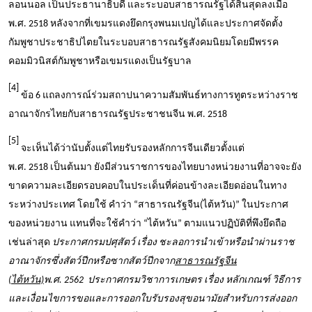
ลอนนอล เป็นประธานาธิบดี และระบอบสาธารณรัฐได้สิ้นสุดลงเมื่อ
พ.ศ. 2518 หลังจากที่เขมรแดงยึดกรุงพนมเปญได้และประกาศจัดตั้ง
กัมพูชาประชาธิปไตยในระบอบสาธารณรัฐสังคมนิยมโดยมีพรรค
คอมมิวนิสต์กัมพูชาหรือเขมรแดงเป็นรัฐบาล
[4]
ข้อ
6
แถลงการณ์ร่วมสถาปนาความสัมพันธ์ทางการทูตระหว่างราช
อาณาจักรไทยกับสาธารณรัฐประชาชนจีน พ.ศ. 2518
[5]
จะเห็นได้ว่านับตั้งแต่ไทยรับรองหลักการจีนเดียวตั้งแต่
พ.ศ.
2518
เป็นต้นมา ยังมีส่วนราชการของไทยบางหน่วยงานที่อาจจะยัง
ขาดความละเอียดรอบคอบในประเด็นที่ค่อนข้างละเอียดอ่อนในทาง
ระหว่างประเทศ โดยใช้ คำว่า
“
สาธารณรัฐจีน(ไต้หวัน)
”
ในประกาศ
ของหน่วยงาน แทนที่จะใช้คำว่า
“
ไต้หวัน
”
ตามแนวปฏิบัติที่พึงยึดถือ
เช่นล่าสุด
ประกาศกรมปศุสัตว์ เรื่อง ชะลอการนำเข้าหรือนำผ่านราช
อาณาจักรซึ่งสัตว์ปีกหรือซากสัตว์ปีกจาก
สาธารณรัฐจีน
(ไต้หวัน)
พ.ศ.
2562
ประกาศกรมวิชาการเกษตร เรื่อง หลักเกณฑ์ วิธีการ
และเงื่อนไขการขอและการออกใบรับรองสุขอนามัยสำหรับการส่งออก