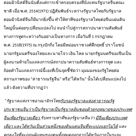
คอมมิวนิสต์จีนนับตั้งแต่การเข้าครอบครองที่นั่งแทนรัฐบาลจีนคณะ
ชาติ เมื่อ พ.ศ.
2514(1971)
ปฏิสัมพันธ์ระหว่างรัฐบาลไทยกับรัฐบาล
คอมมิวนิสต์จีนก็มีมากยิ่งขึ้น ทำให้ท่าทีของรัฐบาลไทยต่อจีนแผ่นดิน
ใหญ่นั้นค่อยๆเปลี่ยนแปลงไป จนนำไปสู่การสถาปนาความสัมพันธ์
ทางการทูตระหว่างกันอย่างเป็นทางการ เมื่อวันที่
1
กรกฎาคม
พ.ศ.
2518
(
1975
) ณ กรุงปักกิ่ง โดยมีหม่อมราชวงศ์คึกฤทธิ์ ปราโมชน์
นายกรัฐมนตรีของไทยและนายโจว เอิน ไหล นายกรัฐมนตรีของจีนเป็น
ผู้ลงนามท้ายในแถลงการณ์สถาปนาความสัมพันธ์ทางการทูต และ
ถ้อยคำในแถลงการณ์นี้เองที่เป็นจุดชี้ชัดว่า มุมมองของรัฐไทยต่อ
สถานภาพของ
“
สาธารณรัฐจีน
”
หรือ
“
ไต้หวัน
”
นั้นได้เปลี่ยนแปลงไป
แล้ว ดังความที่ปรากฏว่า
“
รัฐบาลแห่งราชอาณาจักรไทย
รับรองรัฐบาลแห่งสาธารณรัฐ
ประชาชนจีนว่าเป็นรัฐบาลเป็นรัฐบาลอันชอบด้วยกฎหมายของประเทศ
จีนเพียงรัฐบาลเดียว
รับทราบท่าทีของรัฐบาลจีนว่า
มีจีนเพียงประเทศ
เดียว และไต้หวันเป็นส่วนหนึ่งของดินแดนจีนที่จะแบ่งแยกไม่ได้
และ
ตกลงใจที่จะถอนผู้แทนของตนทั้งหมดออกจากไต้หวัน
ภายในระยะ