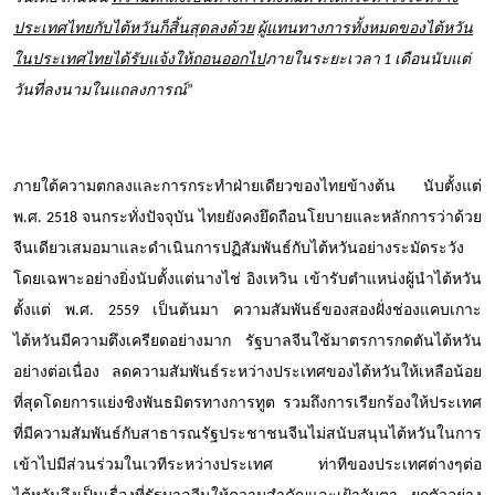
ประเทศไทยกับไต้หวันก็สิ้นสุดลงด้วย
ผู้แทนทางการทั้งหมดของไต้หวัน
ในประเทศไทยได้รับแจ้งให้ถอนออกไป
ภายในระยะเวลา
1
เดือนนับแต่
วันที่ลงนามในแถลงการณ์
”
ภายใต้ความตกลงและการกระทำฝ่ายเดียวของไทยข้างต้น นับตั้งแต่
พ.ศ.
2518
จนกระทั่งปัจจุบัน ไทยยังคงยึดถือนโยบายและหลักการว่าด้วย
จีนเดียวเสมอมาและดำเนินการปฏิสัมพันธ์กับไต้หวันอย่างระมัดระวัง
โดยเฉพาะอย่างยิ่งนับตั้งแต่นางไช่ อิงเหวิน เข้ารับตำแหน่งผู้นำไต้หวัน
ตั้งแต่ พ.ศ.
2559
เป็นต้นมา ความสัมพันธ์ของสองฝั่งช่องแคบเกาะ
ไต้หวันมีความตึงเครียดอย่างมาก รัฐบาลจีนใช้มาตรการกดตันไต้หวัน
อย่างต่อเนื่อง ลดความสัมพันธ์ระหว่างประเทศของไต้หวันให้เหลือน้อย
ที่สุดโดยการแย่งชิงพันธมิตรทางการทูต รวมถึงการเรียกร้องให้ประเทศ
ที่มีความสัมพันธ์กับสาธารณรัฐประชาชนจีนไม่สนับสนุนไต้หวันในการ
เข้าไปมีส่วนร่วมในเวทีระหว่างประเทศ ท่าทีของประเทศต่างๆต่อ