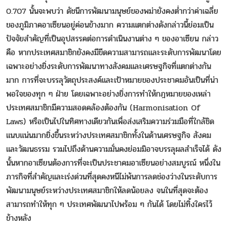
0.707 นั้นจะพบว่า ดัชนีการพัฒนามนุษย์ของพม่ายังคงต่ำกว่าค่าเฉลี่ย
ของภูมิภาคอาเซียนอยู่ค่อนข้างมาก ความแตกต่างดังกล่าวนี้ย่อมเป็น
ปัจจัยสำคัญที่เป็นอุปสรรคต่อการดำเนินงานต่าง ๆ ของอาเซียน กล่าว
คือ หากประเทศสมาชิกยังคงมีขีดความสามารถและระดับการพัฒนาโดย
เฉพาะอย่างยิ่งระดับการพัฒนาทางสังคมและเศรษฐกิจที่แตกต่างกัน
มาก การที่จะบรรลุวัตถุประสงค์และเป้าหมายของประชาคมอันเป็นที่น่า
พอใจของทุก ๆ ฝ่าย โดยเฉพาะอย่างยิ่งการทำให้กฎหมายของเหล่า
ประเทศสมาชิกมีความสอดคล้องต้องกัน (Harmonisation Of
Laws) หรือเป็นไปในทิศทางเดียวกันเพื่อส่งเสริมความร่วมมือที่ใกล้ชิด
แนบแน่นมากยิ่งขึ้นระหว่างประเทศสมาชิกทั้งในด้านเศรษฐกิจ สังคม
และวัฒนธรรม รวมไปถึงด้านความมั่นคงย่อมมิอาจบรรลุผลสำเร็จได้ ดัง
นั้นหากอาเซียนต้องการที่จะเป็นประชาคมอาเซียนอย่างสมบูรณ์ หนึ่งใน
ภารกิจที่สำคัญและเร่งด่วนที่สุดคงหนีไม่พ้นการลดช่องว่างในระดับการ
พัฒนามนุษย์ระหว่างประเทศสมาชิกให้ลดน้อยลง จนในที่สุดจะต้อง
สามารถทำให้ทุก ๆ ประเทศพัฒนาไปพร้อม ๆ กันได้ โดยไม่ทิ้งใครไว้
ข้างหลัง