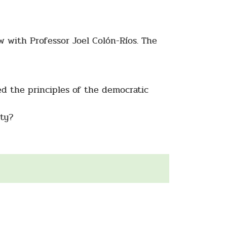
w with Professor Joel Colón-Ríos. The
ed the principles of the democratic
ety?