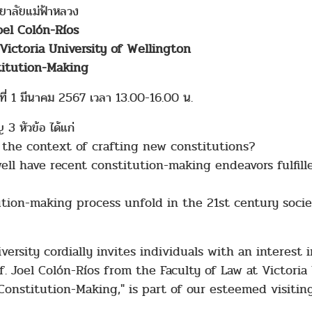
ยาลัยแม่ฟ้าหลวง
Joel Colón-Ríos
ictoria University of Wellington
titution-Making
ี่ 1 มีนาคม 2567 เวลา 13.00-16.00 น.
 3 หัวข้อ ได้แก่
 the context of crafting new constitutions?
ll have recent constitution-making endeavors fulfill
ution-making process unfold in the 21st century soci
rsity cordially invites individuals with an interest i
. Joel Colón-Ríos from the Faculty of Law at Victoria 
onstitution-Making," is part of our esteemed visitin