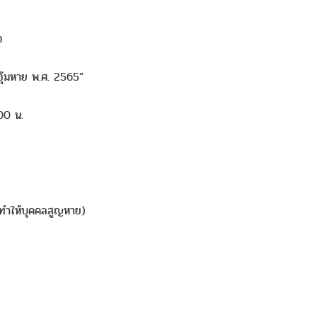
”
จ
อุ้มหาย พ.ศ. 2565”
00 น.
ำให้บุคคลสูญหาย)