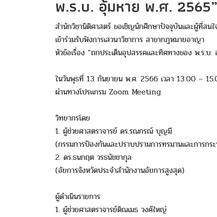
พ.ร.บ. อุ้มหาย พ.ศ. 2565
สำนักวิชานิติศาสตร์ ขอเชิญนักศึกษาปัจจุบันและผู้ที่สนใ
เข้าร่วมรับฟังการเสวนาวิชาการ สาขากฎหมายอาญา
หัวข้อเรื่อง “ถกประเด็นอุปสรรคและทิศทางของ พ.ร.บ. 
ในวันพุธที่ 13 กันยายน พ.ศ. 2566 เวลา 13.00 – 15.
ผ่านทางโปรแกรม Zoom Meeting
วิทยากรโดย
1. ผู้ช่วยศาสตราจารย์ ดร.รณกรณ์ บุญมี
(กรรมการป้องกันและปราบปรามการทรมานและการกระท
2. ดร.ธนกฤต วรธนัชชากุล
(อัยการจังหวัดประจำสำนักงานอัยการสูงสุด)
ผู้ดำเนินรายการ
1. ผู้ช่วยศาสตราจารย์ติณเมธ วงศ์ใหญ่