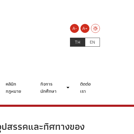
A-
A+
TH
EN
คลินิก
กิจการ
ติดต่อ
กฎหมาย
นักศึกษา
เรา
นอุปสรรคและทิศทางของ