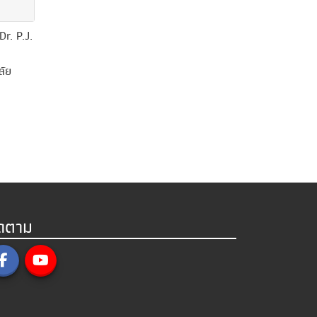
Dr. P.J.
ลัย
ิดตาม