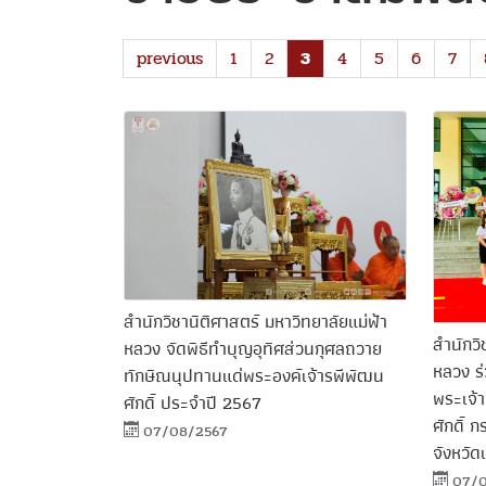
previous
1
2
3
4
5
6
7
สำนักวิชานิติศาสตร์ มหาวิทยาลัยแม่ฟ้า
สำนักวิ
หลวง จัดพิธีทำบุญอุทิศส่วนกุศลถวาย
หลวง ร
ทักษิณนุปทานแด่พระองค์เจ้ารพีพัฒน
พระเจ้
ศักดิ์ ประจำปี 2567
ศักดิ์ 
07/08/2567
จังหวัด
07/