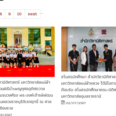
…
8
9
10
next
สโมสรนักศึกษา สำนักวิชานิติศาส
ชานิติศาสตร์ มหาวิทยาลัยแม่ฟ้า
มหาวิทยาลัยแม่ฟ้าหลวง ได้มีโอก
่วมพิธีบำเพญกุศลอุทิศถวาย
ต้อนรับ สโมสรนักศึกษาคณะนิติศ
าบรมวงศ์ธอ พระองค์เจ้ารพีพัฒน
มหาวิทยาลัยอุบลราชธานี
กรมหลวงราชบุรีดิเรกฤทธิ์ ณ ศาล
02/07/2567
เชียงราย
08/2567