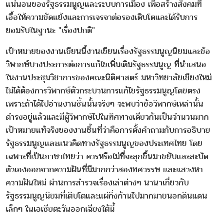
แน่นอนของรัฐธรรมนูญและระบบการเมือง เพื่อสร้างสังคมที่
เอื้อให้ความขัดแย้งและการเจรจาต่อรองเติบโตและได้รับการ
ยอมรับในฐานะ "เรื่องปกติ"
เป้าหมายของงานเขียนนี้งานเขียนเรื่องรัฐธรรมนูญนิยมและข้อ
วิพากษ์บางประการต่อการแก้ไขเพิ่มเติมรัฐธรรมนูญ ที่นำเสนอ
ในงานประชุมวิชาการของคณะนิติศาสตร์ มหาวิทยาลัยเชียงใหม่
ไม่ได้ต้องการวิพากษ์ตัวกระบวนการแก้ไขรัฐธรรมนูญโดยตรง
เพราะถ้าได้ไปอ่านงานชิ้นนั้นจริงๆ จะพบว่าข้อวิพากษ์เหล่านั้น
ดำรงอยู่แล้วและมีผู้วิพากษ์ไปในทิศทางเดียวกันเป็นจำนวนมาก
เป้าหมายแท้จริงของงานชิ้นที่ว่าคือการตั้งคำถามกับการอธิบาย
รัฐธรรมนูญและแนวคิดทางรัฐธรรมนูญของประเทศไทย โดย
เฉพาะที่เป็นภาษาไทยว่า ควรหรือไม่ที่จะลุกขึ้นมาขยับและสะบัด
ตัวเองออกจากความฝันที่มีมากกว่าสองทศวรรษ และแสวงหา
ความฝันใหม่ ผ่านการสำรวจเรื่องเล่าต่างๆ นานาเกี่ยวกับ
รัฐธรรมนูญนิยมที่เติบโตและแผ่กิ่งก้านไปมากมายนอกดินแดน
เล็กๆ ในเอเชียตะวันออกเฉียงใต้นี้