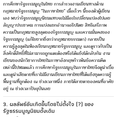
การศึกษารัฐธรรมนูญในไทย การสำรวจงานเขียนทางด้าน
กฎหมายรัฐธรรมนูญ "ในภาษาไทย" เมื่อเร็วๆ นี้ของตัวผู้เขียน
เอง พบว่ารัฐธรรมนูญนิยมแทบจะไม่มีอะไรเปลี่ยนแปลงไปเลย
สัญญาประชาคม การแบ่งแยกอำนาจอธิปไตย สิทธิเสรีภาพ
ความเป็นกฎหมายสูงสุดของรัฐธรรมนูญ และความมั่นคงของ
รัฐธรรมนูญ (แก้ไขยากยิ่งกว่ากฎหมายธรรมดา) กลายเป็น
ความรู้สูงสุดในห้องเรียนกฎหมายรัฐธรรมนูญ และดูราวกับเป็น
สิ่งศักดิ์สิทธิ์ที่ไม่สามารถถูกแตะต้องหรือโต้แย้งได้กลับกัน งาน
เขียนของนักวิชาการไทยในภาษาอังกฤษก้าวพ้นข้อความคิด
เหล่านี้ไปหมดแล้ว การศึกษารัฐธรรมนูญในภาษาไทยจึงดูน่าเบื่อ
และดูน่าเสียดายที่เราไม่มีงานเขียนภาษาไทยที่โต้แย้งชุดความรู้
พื้นฐานที่ถูกต้อง ณ ช่วงเวลาหนึ่ง ภายใต้สายตาของคนที่อาศัย
อยู่ ณ ช่วงเวลาปัจจุบันเลย
3. ผลลัพธ์อันเกิดขึ้นโดยไม่ตั้งใจ (?) ของ
รัฐธรรมนูญนิยมดั้งเดิม