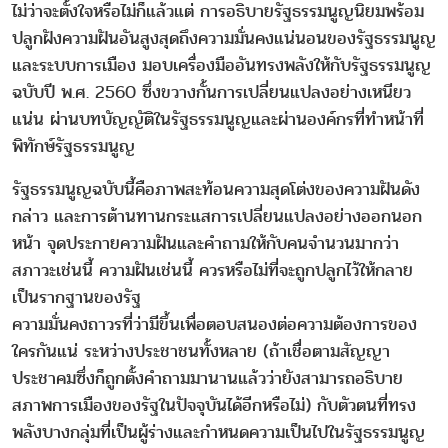
ไม่ว่าจะตั้งใจหรือไม่ก็แล้วแต่ การอธิบายรัฐธรรมนูญนิยมพร้อม
ปลูกฝังความฝันอันสูงสุดถึงความมั่นคงแน่นอนของรัฐธรรมนูญ
และระบบการเมือง มอบเครื่องมืออันทรงพลังให้กับรัฐธรรมนูญ
ฉบับปี พ.ศ. 2560 ซึ่งขวางกั้นการเปลี่ยนแปลงอย่างเหนียว
แน่น ผ่านบทบัญญัติในรัฐธรรมนูญและผ่านองค์กรที่ทำหน้าที่
พิทักษ์รัฐธรรมนูญ
รัฐธรรมนูญฉบับนี้คือภาพสะท้อนความสุดโต่งของความฝันดัง
กล่าว และการต้านทานกระแสการเปลี่ยนแปลงอย่างออกนอก
หน้า จุดประกายความฝันและคำถามให้กับคนจำนวนมากว่า
สภาวะเช่นนี้ ความฝันเช่นนี้ ควรหรือไม่ที่จะถูกปลูกไว้ให้กลาย
เป็นรากฐานของรัฐ
ความมั่นคงถาวรที่ว่ามีขึ้นเพื่อตอบสนองต่อความต้องการของ
ใครกันแน่ ระหว่างประชาชนทั้งหลาย (ถ้าเชื่อตามสัญญา
ประชาคมซึ่งก็ถูกตั้งคำถามมานานแล้วว่ายังสามารถอธิบาย
สภาพการเมืองของรัฐในปัจจุบันได้อีกหรือไม่) กับตัวตนที่ทรง
พลังบางกลุ่มที่เป็นผู้ร่างและกำหนดความเป็นไปในรัฐธรรมนูญ