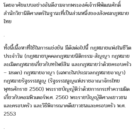
โดยอาศัยแบบอย่างอันดีงามจากพระองค์เจ้ารพีพัฒนศักดิ์
สำนักวิชานิติศาสตร์ในฐานะที่เป็นส่วนหนึ่งของสังคมกฎหมาย
ไทย
.
ทั้งนี้เนื้อหาที่ใช้ในการแข่งขัน มีดังต่อไปนี้ กฎหมายแพ่งในชีวิต
ประจำวัน (กฎหมายบุคคลกฎหมายนิติกรรม-สัญญา กฎหมาย
ละเมิดกฎหมายเกี่ยวกับทรัพย์สิน และกฎหมายว่าด้วยครอบครัว
– มรดก) กฎหมายอาญา (เฉพาะในประมวลกฎหมายอาญา)
กฎหมายรัฐธรรมนูญ (รัฐธรรมนูญแห่งราชอาณาจักรไทย
พุทธศักราช 2560) พระราชบัญญัติว่าด้วยการกระทำความผิด
เกี่ยวกับคอมพิวเตอร์พ.ศ. 2560 พระราชบัญญัติศาลเยาวชน
และครอบครัว และวิธีพิจารณาคดีเยาวชนและครอบครัว พ.ศ.
2553
.