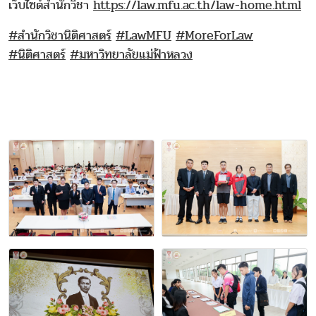
เว็บไซต์สำนักวิชา
https://law.mfu.ac.th/law-home.html
#สำนักวิชานิติศาสตร์
#LawMFU
#MoreForLaw
#นิติศาสตร์
#มหาวิทยาลัยแม่ฟ้าหลวง