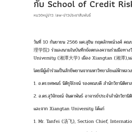
กับ School of Credit 
หมวดหมู่ข่าว: law-ข่าวประชาสัมพันธ์
วันที่ 10 กันยายน 2566 ผศ.สุชิน กฤตลักษณ์วง
理学院) ร่วมลงนามในบันทึกข้อตกลงความร่วมมือทางวิช
University (湘潭大学) เมือง Xiangtan (湘潭)
โดยมีผู้เข้าร่วมเป็นสักขีพยานจากมหาวิทยาลัยแม่ฟ้าหลวง 
1. อ.ดร.ยศพนธ์ นิติรุจิโรจน์ รองคณบดี สำนักวิชานิติศา
2. อ.ดร.สุวิจักขณ์ จันดาพันธ์ อาจารย์ประจำสำนักวิชานิต
และจาก Xiangtan University ได้แก่
1. Mr. Tanfei (汤飞), Section Chief, Internat