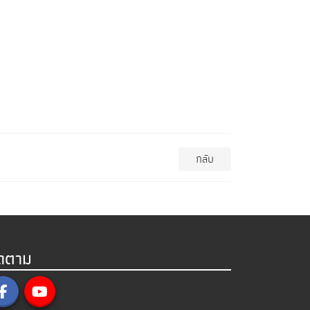
กลับ
ิดตาม