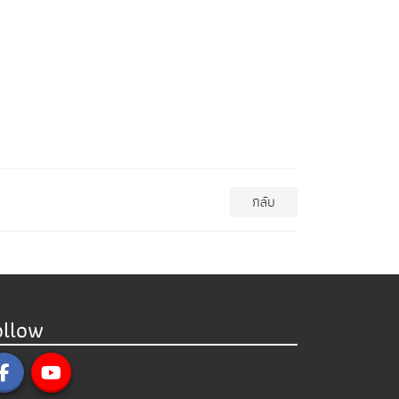
กลับ
ollow