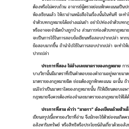
ต้องหรือไม่ครบถ้วน อาจารย์ผู้ตรวจย่อมหักคะแนนเป็นปกติ
ห้องเรียนแล้ว ให้เราอ่านหนังสือในเรื่องนั้นในทันที จะท
จำตัวบทกฎหมายได้อย่างแม่นยำ อย่าไปท่องจำตัวบทกฎห
หรืออาจจะจำผิดบ้างถูกบ้าง ส่วนการท่องตัวบทกฎหมายนั้
จะเป็นการใช้ในการสอบข้อเขียนหรือสอบปากเปล่า หากน
ข้อสอบมากขึ้น ถ้านำไปใช้ในการสอบปากเปล่า จะทำให้เร
ปากเปล่า
ประการที่สอง ไม่อ้างเลขมาตราของกฎหมาย
การอ
บางวิชานั้นมีมาตราที่เป็นคำตอบของคำถามอยู่หลายมาตรา
มาตราของกฎหมายผิด ย่อมต้องถูกหักคะแนน ฉะนั้น ถ้า
แน่ใจว่าเป็นมาตราใดของกฎหมายนั้น ก็ให้เขียนตอบเ
กฎหมายจึงควรต้องท่องจำเลขมาตราของกฎหมายให้ได้ด้
ประการที่สาม คำว่า “มาตรา” ต้องเขียนด้วยตัวเต็ม 
เขียนสรุปเนื้อหาของวิชาที่อ่าน จึงมักจะใช้ตัวย่อจนเกิ
อสังหาริมทรัพย์ หรือสิทธิหรือประโยชน์อันเกี่ยวด้วยอ