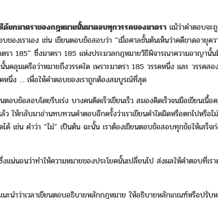
ที่ไม่ได้ยกมาตราของกฎหมายนั้นมาตอบทุกวรรคของมาตรา
แม้ว่าคำตอบจะถูกต
ของเราเอง เช่น เขียนตอบข้อสอบว่า “เมื่อศาลชั้นต้นเห็นว่าคดีขาดอายุคว
า 185” ซึ่งมาตรา 185 แห่งประมวลกฎหมายวิธีพิจารณาความอาญานั้นมีห
้นคลุมเครือว่าหมายถึงวรรคใด เพราะมาตรา 185 วรรคหนึ่ง และ วรรคสอง 
ึ่ง … เพื่อให้คำตอบของเราถูกต้องสมบูรณ์ที่สุด
ยนตอบข้อสอบโดยรีบเร่ง บางคนคิดเร็วเขียนเร็ว สมองคิดเร็วจนมือเขียนเนื้อคว
จแล้ว ให้กลับมาอ่านทบทวนคำตอบอีกครั้งว่าเราเขียนคำใดผิดหรือตกไปหรือ
ได้ เช่น คำว่า “ไม่” เป็นต้น ฉะนั้น เราต้องเขียนตอบข้อสอบทุกข้อให้เส
ึ่งแน่นอนว่าทำให้ความหมายของประโยคนั้นเปลี่ยนไป ส่งผลให้คำตอบที่เรา
นะนำว่าเวลาเขียนตอบอธิบายหลักกฎหมาย ให้อธิบายหลักเกณฑ์หรือปรับหลัก