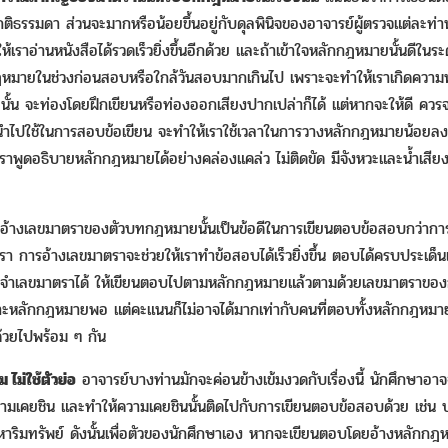
ธรรมดา ส่วนจะมากหรือน้อยขึ้นอยู่กับดุลพินิจของอาจารย์ผู้ตรวจแต่ละท่าน วิ
ำให้เราอ่านหนังสือได้รวดเร็วยิ่งขึ้นอีกด้วย และถ้าเข้าใจหลักกฎหมายนั้นดี
มายในช่วงก่อนสอบหรือใกล้วันสอบมากเกินไป เพราะจะทำให้เราเกิดความพ
น จะท่องโดยฝึกเขียนหรือท่องออกเสียงปากเปล่าก็ได้ แต่หากจะให้ดี ควรจะ
ำไปใช้ในการสอบข้อเขียน จะทำให้เราใช้เวลาในการวางหลักกฎหมายน้อยลง 
าพูดอธิบายหลักกฎหมายได้อย่างคล่องแคล่ว ไม่ติดขัด มีจังหวะและน้ำเสียง
้างเลขมาตราของตัวบทกฎหมายนั้นเป็นข้อดีในการเขียนตอบข้อสอบกว่าการ
 การอ้างเลขมาตราจะช่วยให้เราทำข้อสอบได้เร็วยิ่งขึ้น ตอบได้ครบประเด็น
จำเลขมาตราได้ ให้เขียนตอบไปตามหลักกฎหมายแล้วตามด้วยเลขมาตราของกฎหม
ฉพาะหลักกฎหมายพอ แต่คะแนนก็ไม่อาจได้มากเท่ากับคนที่ตอบทั้งหลักกฎ
วยไปพร้อม ๆ กัน
ไม่ใช้ตัวย่อ
อาจารย์บางท่านมักจะค่อนข้างเข้มงวดกับเรื่องนี้ นักศึกษาอา
ดความเคยชิน และทำให้ความเคยชินนั้นติดไปกับการเขียนตอบข้อสอบด้วย เช่น ป.ว
สังหาริมทรัพย์ ดังนั้นเพื่อตัวของนักศึกษาเอง หากจะเขียนตอบโดยอ้างหลัก