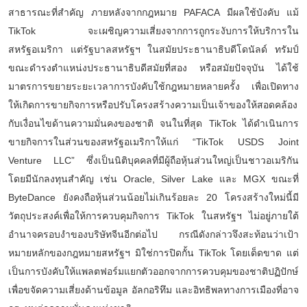
สาธารณะที่สำคัญ ภายหลังจากกฎหมาย PAFACA มีผลใช้บังคับ แม้
TikTok จะเผชิญความเสี่ยงจากการถูกระงับการให้บริการใน
สหรัฐอเมริกา แต่รัฐบาลสหรัฐฯ ในสมัยประธานาธิบดีโดนัลด์ ทรัมป์
ขณะดำรงตำแหน่งประธานาธิบดีสมัยที่สอง หรือสมัยปัจจุบัน ได้ใช้
มาตรการขยายระยะเวลาการบังคับใช้กฎหมายหลายครั้ง เพื่อเปิดทาง
ให้เกิดการขายกิจการหรือปรับโครงสร้างความเป็นเจ้าของให้สอดคล้อง
กับเงื่อนไขด้านความมั่นคงของชาติ จนในที่สุด TikTok ได้ดำเนินการ
ขายกิจการในส่วนของสหรัฐอเมริกาให้แก่ “TikTok USDS Joint
Venture LLC” ซึ่งเป็นนิติบุคคลที่มีผู้ถือหุ้นส่วนใหญ่เป็นชาวอเมริกัน
โดยมีนักลงทุนสำคัญ เช่น Oracle, Silver Lake และ MGX ขณะที่
ByteDance ยังคงถือหุ้นส่วนน้อยไม่เกินร้อยละ 20 โครงสร้างใหม่นี้มี
วัตถุประสงค์เพื่อให้การควบคุมกิจการ TikTok ในสหรัฐฯ ไม่อยู่ภายใต้
อำนาจครอบงำของบริษัทจีนอีกต่อไป กรณีดังกล่าวจึงสะท้อนว่าเป้า
หมายหลักของกฎหมายสหรัฐฯ มิใช่การปิดกั้น TikTok โดยเด็ดขาด แต่
เป็นการบังคับให้แพลตฟอร์มแยกตัวออกจากการควบคุมของชาติปฏิปักษ์
เพื่อขจัดความเสี่ยงด้านข้อมูล อัลกอริทึม และอิทธิพลทางการเมืองที่อาจ