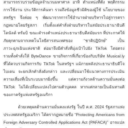
สามารถรวบรวมข้อมูลจำนวนมหาศาล อาทิ ตำแหน่งที่ตั้ง พฤติกรรม
การใช้งาน ประวัติการค้นหา รวมถึงข้อมูลชีวมิติของผู้ใช้ นโยบายของ
สหรัฐฯ จึงค่อย ๆ พัฒนาจากการใช้อำนาจฝ่ายบริหารไปสู่การตรา
กฎหมายโดยรัฐสภา เริ่มตั้งแต่คำสั่งฝ่ายบริหารในสมัยประธานาธิบดี
โดนัลด์ ทรัมป์ ขณะดำรงตำแหน่งประธานาธิบดีสมัยแรก ที่ประกาศให้
ภัยคุกคามจากเทคโนโลยีสารสนเทศของ “ชาติปฏิปักษ์” เป็น
ภาวะฉุกเฉินแห่งชาติ ต่อมาจึงมีคำสั่งที่มุ่งเป้าไปยัง TikTok โดยตรง
รวมทั้งคำสั่งให้ ByteDance ขายกิจการที่เกี่ยวข้องกับบริษัท Musical.ly
ที่ได้ควบรวมกิจการกับ TikTok ในสหรัฐฯ แม้ภายหลังประธานาธิบดีโจ
ไบเดน จะยกเลิกคำสั่งดังกล่าว และเปลี่ยนมาใช้แนวทางการประเมิน
ความเสี่ยงที่เป็นระบบมากยิ่งขึ้น แต่ความกังวลด้านความมั่นคงต่อ
TikTok ไม่ได้เปลี่ยนแปลงไปตามตัวบุคคล หากแต่กลายเป็นฉันทามติ
ของภาครัฐแห่งสหรัฐอเมริกา
ด้วยเหตุผลด้านความมั่นคงแห่งรัฐ ในปี ค.ศ.
2024 รัฐสภาแห่ง
ประเทศสหรัฐอเมริกา ได้ตรากฎหมายชื่อ “Protecting Americans from
Foreign Adversary Controlled Applications Act (PAFACA)” อาจแปล