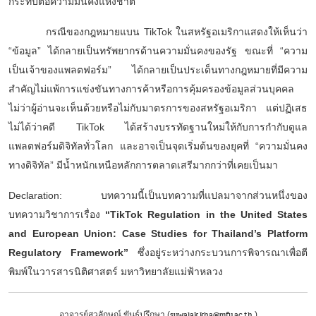
กระทบต่อความมั่นคงแห่งชาติ
กรณีของกฎหมายแบน
TikTok ในสหรัฐอเมริกาแสดงให้เห็นว่า
“ข้อมูล” ได้กลายเป็นทรัพยากรด้านความมั่นคงของรัฐ ขณะที่ “ความ
เป็นเจ้าของแพลตฟอร์ม” ได้กลายเป็นประเด็นทางกฎหมายที่มีความ
สำคัญไม่แพ้การแข่งขันทางการค้าหรือการคุ้มครองข้อมูลส่วนบุคคล
ไม่ว่าผู้อ่านจะเห็นด้วยหรือไม่กับมาตรการของสหรัฐอเมริกา แต่ปฏิเสธ
ไม่ได้ว่าคดี TikTok ได้สร้างบรรทัดฐานใหม่ให้กับการกำกับดูแล
แพลตฟอร์มดิจิทัลทั่วโลก และอาจเป็นจุดเริ่มต้นของยุคที่ “ความมั่นคง
ทางดิจิทัล” มีน้ำหนักเหนือหลักการตลาดเสรีมากกว่าที่เคยเป็นมา
Declaration: บทความนี้เป็นบทความที่แปลมาจากส่วนหนึ่งของ
บทความวิชาการเรื่อง
“
TikTok Regulation in the United States
and European Union: Case Studies for Thailand’s Platform
Regulatory Framework”
ซึ่งอยู่ระหว่างกระบวนการพิจารณาเพื่อตี
พิมพ์ในวารสารนิติศาสตร์ มหาวิทยาลัยแม่ฟ้าหลวง
suwalak.kha@mfu.ac.th
อาจารย์สุวลักษณ์ ขันธ์ปรึกษา (
)