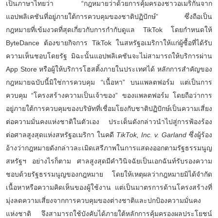
เป็นภาษาไทยว่า “กฎหมายว่าด้วยการคุ้มครองชาวอเมริกันจาก
แอปพลิเคชันที่อยู่ภายใต้การควบคุมของชาติปฏิปักษ์” ซึ่งถือเป็น
กฎหมายที่เข้มงวดที่สุดเกี่ยวกับการกำกับดูแล TikTok โดยกำหนดให้
ByteDance ต้องขายกิจการ TikTok ในสหรัฐอเมริกาให้แก่ผู้ซื้อที่ได้รับ
ความเห็นชอบโดยรัฐ มิฉะนั้นแอปพลิเคชันจะไม่สามารถให้บริการผ่าน
App Store หรือผู้ให้บริการโฮสติ้งภายในประเทศได้ หลักการสำคัญของ
กฎหมายฉบับนี้มิใช่การควบคุม “เนื้อหา” บนแพลตฟอร์ม แต่เป็นการ
ควบคุม “โครงสร้างความเป็นเจ้าของ” ของแพลตฟอร์ม โดยถือว่าการ
อยู่ภายใต้การควบคุมของบริษัทที่เชื่อมโยงกับชาติปฏิปักษ์เป็นความเสี่ยง
ต่อความมั่นคงแห่งชาติในตัวเอง ประเด็นดังกล่าวนำไปสู่การฟ้องร้อง
ต่อศาลสูงสุดแห่งสหรัฐอเมริกา ในคดี
TikTok, Inc. v. Garland
ซึ่งผู้ร้อง
อ้างว่ากฎหมายดังกล่าวละเมิดเสรีภาพในการแสดงออกตามรัฐธรรมนูญ
สหรัฐฯ อย่างไรก็ตาม ศาลสูงสุดมีคำวินิจฉัยเป็นเอกฉันท์รับรองความ
ชอบด้วยรัฐธรรมนูญของกฎหมาย โดยให้เหตุผลว่ากฎหมายมิได้จำกัด
เนื้อหาหรือความคิดเห็นของผู้ใช้งาน แต่เป็นมาตรการด้านโครงสร้างที่
มุ่งลดความเสี่ยงจากการควบคุมของต่างชาติและปกป้องความมั่นคง
แห่งชาติ จึงสามารถใช้บังคับได้ภายใต้หลักการคุ้มครองผลประโยชน์