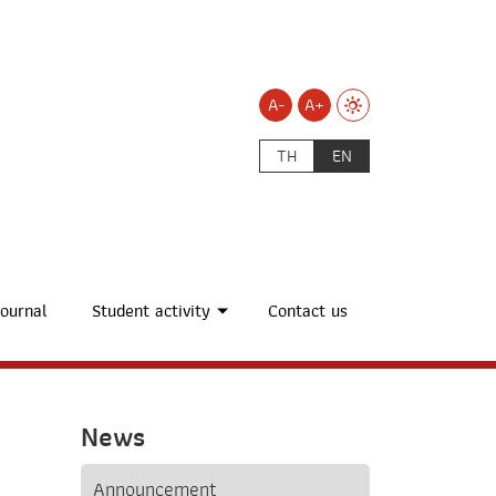
A-
A+
TH
EN
ournal
Student activity
Contact us
News
Announcement