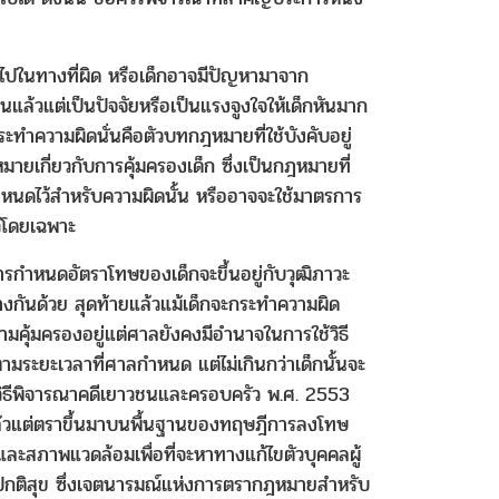
นไปในทางที่ผิด หรือเด็กอาจมีปัญหามาจาก
้วนแล้วแต่เป็นปัจจัยหรือเป็นแรงจูงใจให้เด็กหันมาก
กระทำความผิดนั่นคือตัวบทกฎหมายที่ใช้บังคับอยู่
มายเกี่ยวกับการคุ้มครองเด็ก ซึ่งเป็นกฎหมายที่
หนดไว้สำหรับความผิดนั้น หรืออาจจะใช้มาตรการ
ว้โดยเฉพาะ
กำหนดอัตราโทษของเด็กจะขึ้นอยู่กับวุฒิภาวะ
ต่างกันด้วย สุดท้ายแล้วแม้เด็กจะกระทำความผิด
ุ้มครองอยู่แต่ศาลยังคงมีอำนาจในการใช้วิธี
ตามระยะเวลาที่ศาลกำหนด แต่ไม่เกินกว่าเด็กนั้นจะ
ละวิธีพิจารณาคดีเยาวชนและครอบครัว พ.ศ. 2553
้วแต่ตราขึ้นมาบนพื้นฐานของทฤษฎีการลงโทษ
และสภาพแวดล้อมเพื่อที่จะหาทางแก้ไขตัวบุคคลผู้
ามปกติสุข ซึ่งเจตนารมณ์แห่งการตรากฎหมายสำหรับ