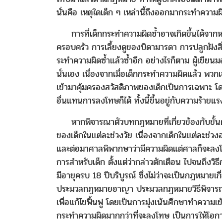
นั่นคือ เหตุใดเด็ก ๆ เหล่านี้ถึงออกมากระทำควา
การที่เด็กกระทำความผิดซ้ำอาจเกิดขึ้นได้จากหลา
ครอบครัว การเลี้ยงดูของบิดามารดา การปลูกฝังสิ่งท
ระทำความผิดซ้ำแล้วซ้ำอีก อย่างไรก็ตาม ผู้เขียนมอ
นั่นเอง เนื่องจากเมื่อเด็กกระทำความผิดแล้ว พวก
เข้ามาคุ้มครองสวัสดิภาพของเด็กเป็นการเฉพาะ 
อื่นแทนการลงโทษก็ได้ ทั้งนี้ขึ้นอยู่กับความร้
หากพิจารณาตัวบทกฎหมายที่เกี่ยวข้องกับขั้นตอ
ของเด็กในแต่ละช่วงวัย เนื่องจากเด็กในแต่ละช่วงอ
และต่อมาศาลพิพากษาว่ามีความผิดแต่ศาลก็จะลงโ
การสำหรับเด็ก ตั้งแต่ว่ากล่าวตักเตือน ไปจนถึงวิ
มีอายุครบ 18 ปีบริบูรณ์ ซึ่งไม่ว่าจะเป็นกฎหม
ประมวลกฎหมายอาญา ประมวลกฎหมายวิธีพิจารณา
เพื่อแก้ไขฟื้นฟู โดยเป็นการมุ่งเน้นศึกษาทำควา
กระทำความผิดมากกว่าที่จะลงโทษ เป็นการให้โอกา