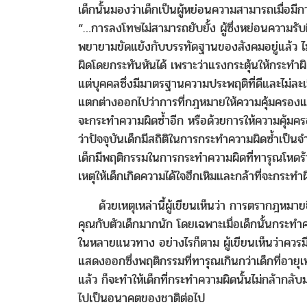
เด็กนั้นมองว่าเด็กเป็นผู้หย่อนความสามารถเมื่อม
“…การลงโทษไม่สามารถยับยั้ง ผู้ซึ่งหย่อนความรับผิ
พยายามขัดแย้งกับบรรทัดฐานของสังคมอยู่แล้ว ไม่สา
ผิดโดยกระทันหันได้ เพราะว่าแรงกระตุ้นให้กระทำผิด
แต่บุคคลซึ่งมีมาตรฐานความประพฤติที่ดีและไม่ละเมิ
แตกต่างออกไปว่าการที่กฎหมายให้ความคุ้มครองแก่
จะกระทำความผิดซ้ำอีก หรือด้วยการให้ความคุ้มคร
ว่าปัจจุบันเด็กมีสถิติในการกระทำความผิดซ้ำเป็
เด็กมีพฤติกรรมในการกระทำความผิดที่ทารุณโหดร้
เหตุให้เด็กเกิดความได้ใจฮึกเหิมและกล้าที่จะกระทำผ
ด้วยเหตุเหล่านี้ผู้เขียนเห็นว่า การตรากฎหมายขึ้
คุณกับตัวเด็กมากนัก โดยเฉพาะเมื่อเด็กนั้นกระท
ในหลายแนวทาง อย่างไรก็ตาม ผู้เขียนเห็นว่าควร
แสดงออกซึ่งพฤติกรรมที่ทารุณเกินกว่าเด็กที่อายุเ
แล้ว ก็จะทำให้เด็กที่กระทำความผิดนั้นไม่กล้ากล
ไปเป็นอนาคตของชาติต่อไป