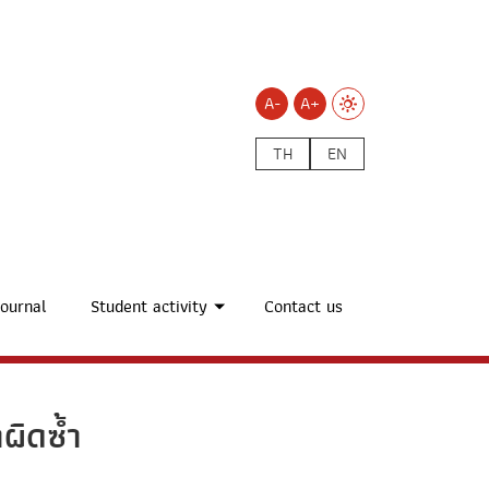
A-
A+
TH
EN
ournal
Student activity
Contact us
ผิดซ้ำ