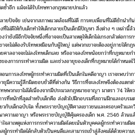
มผิดซ้ำอีก แม้จะได้รับโทษทางกฎหมายปกแล้ว
ยปัจจัย เช่นจากสภาพแวดล้อมที่ไม่ดี การคบเพื่อนที่ไม่ดีชักนำกั
ี่ไม่ดีให้กับเด็กทำให้เด็กกลายเป็นเด็กมีปัญหา สิ่งต่าง ๆ เหล่านี้ล
งว่ายังมีอีกปัจจัยหนึ่งที่อาจจะเป็นสาเหตุให้เด็กไม่เกรงกลัวต่อการ
เขาจะไม่ต้องรับโทษเหมือนกับผู้ใหญ่ แต่พวกเขาจะต้องอยู่ภายใต้กฎห
โดยศาลอาจจะไม่ลงโทษเด็กเลย หรืออาจลงโทษน้อยกว่าที่กฎหมายกำ
ายแรงของการกระทำความผิด และช่วงอายุของเด็กที่กฎหมายได้กำหนดไ
นการลงโทษผู้กระทำความผิดที่เป็นเด็กในคดีอาญา เราจะพบว่าการ
ายุมีความรู้สึกผิดชอบชั่วดีที่ต่างกัน วิธีการที่จะลงโทษจึงต้องแตก
ทษพวกเขาไม่ได้เนื่องจากมีประมวลกฎหมายอาญา มาตรา 74 ให้ความค
ธีการที่หนักที่สุดสำหรับเด็กคือ ส่งตัวไปฝึกอบรมที่สถานฝึกและอบรม
ายเกี่ยวกับเด็กฉบับใด ทั้งพระราชบัญญัติศาลเยาวชนและครอบครัวแ
ความอาญา หรือพระราชบัญญัติคุ้มครองเด็ก พ.ศ. 2546 ล้วนแล
มเข้าใจสาเหตุแห่งการกระทำความผิดโดยเน้นตัวบุคคลผู้กระทำความผิด
สผู้กระทำผิดได้กลับตัวเป็นคนดีและสามารถเข้าสู่สังคมได้ด้วยคว