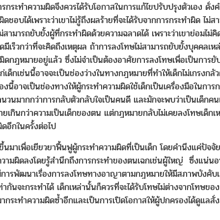
ีการกระทำความผิดจึงควรได้รับโอกาสในการแก้ไขปรับปรุงตัวเอง ดั่ง
ดชอบได้เพราะว่าเขาไม่รู้ถึงผลร้ายที่จะได้รับจากการกระทำผิด ไม่สาม
มารถยับยั้งผู้ที่กระทำผิดด้วยความฉลาดได้ เพราะว่าเขาย่อมไม่คิดว่
มีเร็วกว่าที่จะคิดถึงเหตุผล ถ้าการลงโทษไม่สามารถยับยั้งบุคคลเหล่า
ดกฎหมายอยู่แล้ว ซึ่งไม่จำเป็นต้องอาศัยการลงโทษเพื่อเป็นการยับยั้
เด็กเช่นนี้อาจจะเป็นช่องว่างในทางกฎหมายที่ทำให้เด็กไม่เกรงกลัว
องนี้อาจเป็นช่องทางให้ผู้กระทำความผิดใช้เด็กเป็นเครื่องมือในก
นจำนวนมากกว่าการกลับตัวกลับใจเป็นคนดี และมักจะพบว่าเป็นเด็กคน
ายเกินกว่าความเป็นเด็กของตน แต่กฎหมายกลับไม่เคยลงโทษเด็กเหล
ิดอีกในครั้งต่อไป
นมาเพื่อเยียวยาฟื้นฟูผู้กระทำความผิดที่เป็นเด็ก โดยคำนึงแค่ปัจจ
ำความผิดลงโดยรู้สำนึกถึงการกระทำของตนเฉกเช่นผู้ใหญ่ ซึ่งแน่นอน
มีการพัฒนาเรื่องการลงโทษทางอาญาตามกฎหมายให้มีสภาพบังคับเด็ด
ท่ากันจะกระทำได้ เด็กเหล่านั้นก็ควรที่จะได้รับโทษไม่ต่างจากโทษของ
ับมากระทำความผิดซ้ำอีกและเป็นการเปิดโอกาสให้ผู้ปกครองได้ดูแลสั