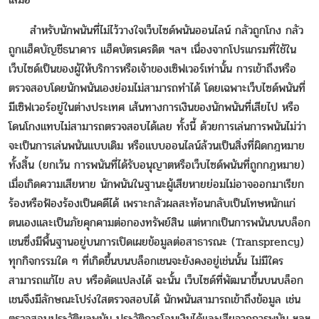
สำหรับนักพนันที่ไม่ไว้วางใจเว็บไซด์พนันออนไลน์ กลัวถูกโกง กลัว
ถูกแฮ็คบัญชีธนาคาร แฮ็คบัตรเครดิต ฯลฯ เนื่องจากโปรแกรมที่ใช้ใน
เว็บไซด์เป็นของผู้ให้บริการหรือเจ้าของเซิฟเวอร์เท่านั้น การเข้าถึงหรือ
ตรวจสอบโดยนักพนันเองย่อมไม่สามารถทำได้ โดยเฉพาะเว็บไซด์พนันที่
มีเซิฟเวอร์อยู่ในต่างประเทศ เส้นทางการเงินของนักพนันที่เสียไป หรือ
โดนโกงแทบไม่สามารถตรวจสอบได้เลย ทั้งนี้ ด้วยการเล่นการพนันไม่ว่า
จะเป็นการเล่นพนันแบบเดิม หรือแบบออนไลน์ล้วนเป็นสิ่งที่ผิดกฎหมาย
ทั้งสิ้น (ยกเว้น การพนันที่ได้รับอนุญาตหรือเว็บไซด์พนันที่ถูกกฎหมาย)
เมื่อเกิดความเสียหาย นักพนันในฐานะผู้เสียหายย่อมไม่อาจออกมาเรียก
ร้องหรือฟ้องร้องเป็นคดีได้ เพราะกลัวผลสะท้อนกลับเป็นโทษหนักแก่
ตนเองและเป็นภัยคุกคามต่อกองทรัพย์สิน แต่หากเป็นการพนันบนบล็อก
เชนซึ่งมีพื้นฐานอยู่บนการเปิดเผยข้อมูลต่อสาธารณะ (Transprency)
ทุกกิจกรรมใด ๆ ที่เกิดขึ้นบนบล็อกเชนจะยังคงอยู่เช่นนั้น ไม่มีใคร
สามารถแก้ไข ลบ หรือดัดแปลงได้ ฉะนั้น เว็บไซด์ที่พัฒนาขึ้นบนบล็อก
เชนจึงมีลักษณะโปร่งใสตรวจสอบได้ นักพนันสามารถเข้าถึงข้อมูล เช่น
ตรวจสอบประวัติผลพนัน ประวัติการโอนเงินได้และเสียจากการพนัน ฯลฯ