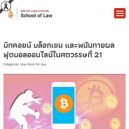
บิทคอยน์ บล็อกเชน และพนันทายผล
ฟุตบอลออนไลน์ในศตวรรษที่ 21
Categories: law-more for law