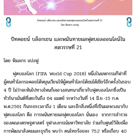
บิทคอยน์ บล็อกเชน และพนันทายผลฟุตบอลออนไลน์ใน
ศตวรรษที่ 21
โดย พิมลกร แปงฟู
ฟุตบอลโลก (FIFA World Cup 2018) หนึ่งในมหกรรมกีฬาที่
ผู้คนทั่วโลกรอคอยได้หมุนเวียนให้ผู้คนทั่วโลกได้ชมได้เชียร์อีกครั้งในรอบ
4 ปี ไม่ว่าจะหันไปทางไหนก็เจอวงสนทนาเกี่ยวกับฟุตบอลโลกซึ่งเป็น
ทัวร์นาเม้นต์ที่เตะกันถึง 64 แมตช์ ระหว่างวันที่ 14 มิ.ย.-15 ก.ค.
พ.ศ.2561 กินระยะเวลาถึง 1 เดือน และอีกสิ่งหนึ่งที่เป็นผลพวงมากับ
ฟุตบอลโลก คือ การพนันทายผลฟุตบอลโลก นั่นเอง จากการสำรวจ
ของคณะเศรษฐศาสตร์ จุฬาลงกรณ์มหาวิทยาลัย ร่วมกับศูนย์วิจัยเพื่อ
การพัฒนาสังคมและธุรกิจ พบว่า คนไทยร้อยละ 75.2 หรือเกือบ 40