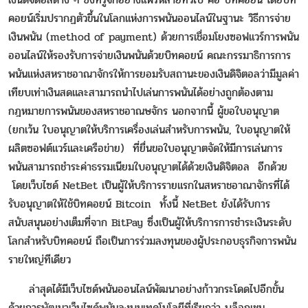
คอยน์เริ่มปรากฏตัวขึ้นในโลกแห่งการพนันออนไลน์ในฐานะ วิธีการจ่าย
เงินพนัน (method of payment) ด้วยการเชื่อมโยงซอฟแวร์การพนัน
ออนไลน์ให้รองรับการจ่ายเงินพนันด้วยบิทคอยน์ คณะกรรมาธิการการ
พนันแห่งสหราชอาณาจักรให้การยอมรับสถานะของเงินดิจิตอลว่ามีมูลค่า
เทียบเท่าเงินสดและสามารถนำไปเล่นการพนันได้อย่างถูกต้องตาม
กฎหมายการพนันของสหราชอาณษจักร นอกจากนี้ ผู้ขอใบอนุญาต
(ยกเว้น ใบอนุญาตให้บริการเครื่องเล่นสําหรับการพนัน, ใบอนุญาตให้
ผลิตซอฟต์แวร์และเครือข่าย) ที่ยื่นขอใบอนุญาตจัดให้มีการเล่นการ
พนันสามารถชำระค่าธรรมเนียมใบอนุญาตได้ด้วยเงินดิจิตอล อีกด้วย
โดยเว็บไซด์ NetBet เป็นผู้ให้บริการรายแรกในสหราชอาณาจักรที่ได้
รับอนุญาตให้ใช้บิทคอยน์ Bitcoin ทั้งนี้ NetBet ยังได้รับการ
สนับสนุนอย่างเต็มที่จาก BitPay ซึ่งเป็นผู้ให้บริการการชำระเงินระดับ
โลกสำหรับบิทคอยน์ ถือเป็นการร่วมลงทุนของผู้ประกอบธุรกิจการพนัน
รายใหญ่ทีเดียว
ล่าสุดได้มีเว็บไซด์พนันออนไลน์พัฒนาอย่างก้าวกระโดดไปอีกขั้น
ด้วยการพัฒนาเว็บไซด์พนันลงบนเทคโนโลยีที่เรียกว่า บล็อกเชน