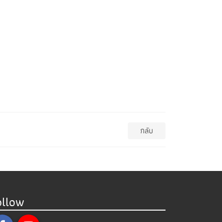
กลับ
ollow