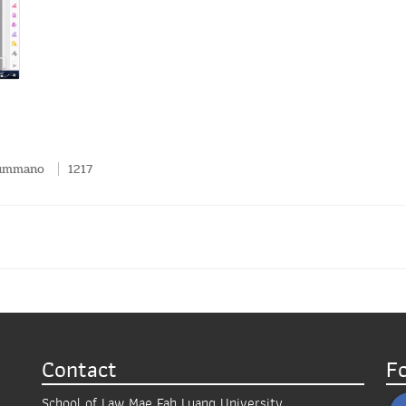
hummano
1217
Contact
F
School of Law Mae Fah Luang University