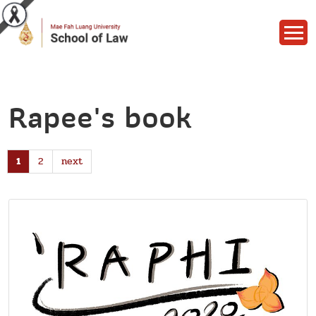
Rapee's book
1
2
next